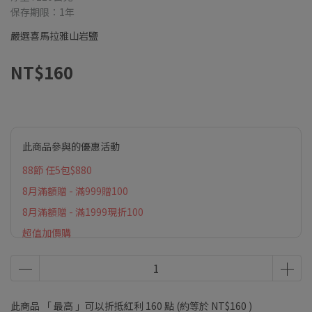
保存期限：1年
嚴選喜馬拉雅山岩鹽
NT$160
此商品參與的優惠活動
88節 任5包$880
8月滿額贈 - 滿999贈100
8月滿額贈 - 滿1999現折100
超值加價購
好禮綻放 滿額贈
此商品 「 最高 」可以折抵紅利
160
點 (約等於
NT$160
)