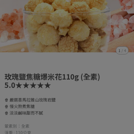
1
/
4
玫瑰鹽焦糖爆米花110g (全素)
5.0★★★★★
🍿 嚴選喜馬拉雅山玫瑰岩鹽
🍿 慢火熬煮焦糖
🍿 淡淡鹹味甜而不膩
葷素別：全素
淨重 : 110公克