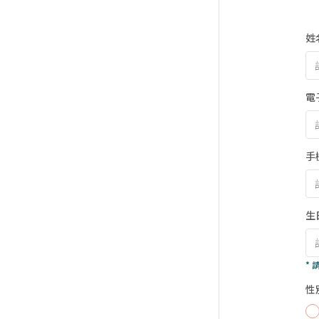
姓
電
手
生
*
性