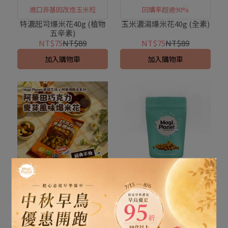
進口非基因改造玉米粒
回購率超過90%
特濃起司爆米花40g (植物
玉米濃湯爆米花40g (全素)
五辛素)
NT$75
NT$89
NT$75
NT$89
加入購物車
加入購物車
熱銷限定返場
隨手包出遊超方便
阿華田聯名x巧克力麥芽爆
雙色地瓜爆米花40g (全素)
米花2入x60g (奶素)
NT$149
NT$324
NT$75
NT$89